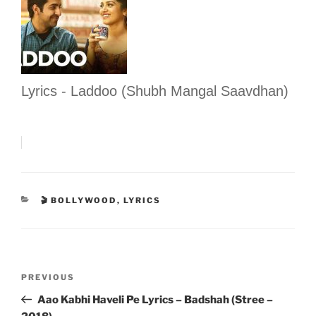
Lyrics - Laddoo (Shubh Mangal Saavdhan)
CATEGORIES
🎬 BOLLYWOOD
,
LYRICS
Post
Previous
PREVIOUS
navigation
Post
Aao Kabhi Haveli Pe Lyrics – Badshah (Stree –