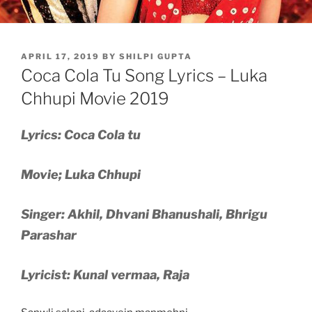
POSTED
APRIL 17, 2019
BY
SHILPI GUPTA
ON
Coca Cola Tu Song Lyrics – Luka
Chhupi Movie 2019
Lyrics: Coca Cola tu
Movie; Luka Chhupi
Singer: Akhil, Dhvani Bhanushali, Bhrigu
Parashar
Lyricist: Kunal vermaa, Raja