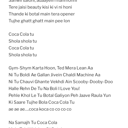
Sanwli saloni, adaayein manmohni
Tere jaisi beauty kisi ki vi ni honi
Thande ki botal main tera opener
Tujhe ghatt ghatt main pee lon
Coca Cola tu
Shola shola tu
Coca Cola tu
Shola shola tu
Gym-Shym Karta Hoon, Ted Mera Lean Aa
Ni Tu Boldi Ae Gallan Jivein Chaldi Machine Aa
Ni Tu Chauvi Ghante Vekhdi Ain Scooby-Dooby-Doo
Halle Rehn De Tu Na Boli I Love You!
Pehle Khol Le Tu Botal Galiyon Peh Jaave Raula Yun
Ki Saare Tujhe Bola Coca Cola Tu
ae ae ae….coca koca co co co co
Na Samajh Tu Coca Cola