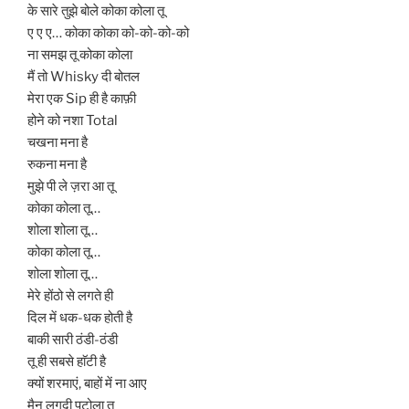
के सारे तुझे बोले कोका कोला तू
ए ए ए… कोका कोका को-को-को-को
ना समझ तू कोका कोला
मैं तो Whisky दी बोतल
मेरा एक Sip ही है काफ़ी
होने को नशा Total
चखना मना है
रुकना मना है
मुझे पी ले ज़रा आ तू
कोका कोला तू…
शोला शोला तू…
कोका कोला तू…
शोला शोला तू…
मेरे होंठो से लगते ही
दिल में धक-धक होती है
बाकी सारी ठंडी-ठंडी
तू ही सबसे हाॅटी है
क्यों शरमाएं, बाहों में ना आए
मैनु लगदी पटोला तू