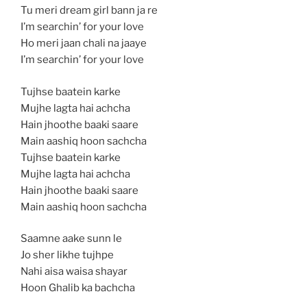
Tu meri dream girl bann ja re
I’m searchin’ for your love
Ho meri jaan chali na jaaye
I’m searchin’ for your love
Tujhse baatein karke
Mujhe lagta hai achcha
Hain jhoothe baaki saare
Main aashiq hoon sachcha
Tujhse baatein karke
Mujhe lagta hai achcha
Hain jhoothe baaki saare
Main aashiq hoon sachcha
Saamne aake sunn le
Jo sher likhe tujhpe
Nahi aisa waisa shayar
Hoon Ghalib ka bachcha