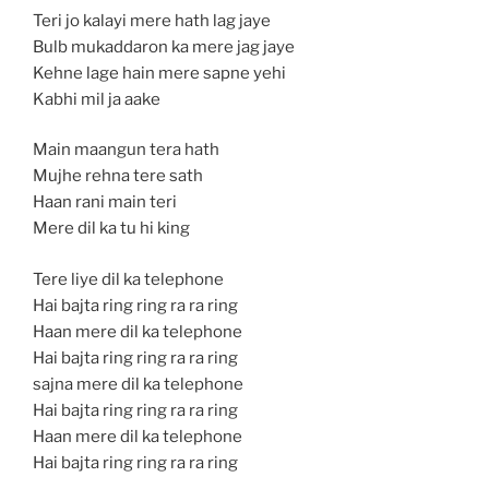
Teri jo kalayi mere hath lag jaye
Bulb mukaddaron ka mere jag jaye
Kehne lage hain mere sapne yehi
Kabhi mil ja aake
Main maangun tera hath
Mujhe rehna tere sath
Haan rani main teri
Mere dil ka tu hi king
Tere liye dil ka telephone
Hai bajta ring ring ra ra ring
Haan mere dil ka telephone
Hai bajta ring ring ra ra ring
sajna mere dil ka telephone
Hai bajta ring ring ra ra ring
Haan mere dil ka telephone
Hai bajta ring ring ra ra ring