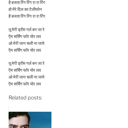
है बजता रिंग रिंग रा रा रिंग
हो मेरे दिल का टेलीफोन
है बजता रिंग रिंग रा रा रिंग
तू मेरी ड्रीम गर्ल बन जा रे
ऍम सर्चिंग फॉर योर लव
ओ मेरी जान चली ना जाये
ऍम सर्चिंग फॉर योर लव
तू मेरी ड्रीम गर्ल बन जा रे
ऍम सर्चिंग फॉर योर लव
ओ मेरी जान चली ना जाये
ऍम सर्चिंग फॉर योर लव
Related posts: