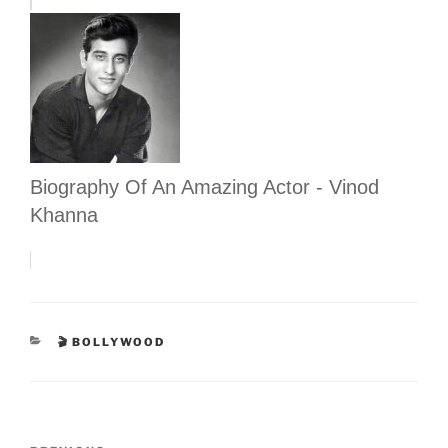
Biography Of An Amazing Actor - Vinod
Khanna
CATEGORIES
🎬 BOLLYWOOD
Post