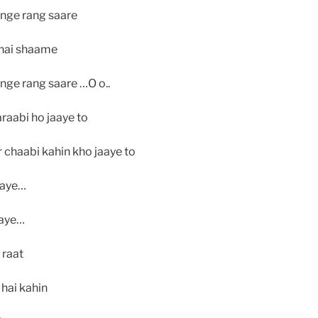
enge rang saare
i hai shaame
enge rang saare …O o..
raabi ho jaaye to
chaabi kahin kho jaaye to
jaye…
jaye…
 raat
 hai kahin