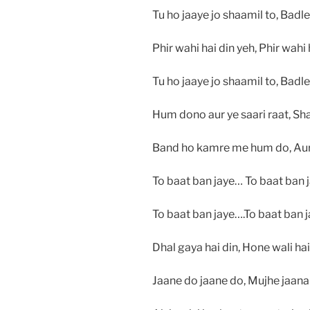
Tu ho jaaye jo shaamil to, Badl
Phir wahi hai din yeh, Phir wah
Tu ho jaaye jo shaamil to, Badl
Hum dono aur ye saari raat, Sha
Band ho kamre me hum do, Aur 
To baat ban jaye… To baat ban 
To baat ban jaye….To baat ban 
Dhal gaya hai din, Hone wali hai
Jaane do jaane do, Mujhe jaana