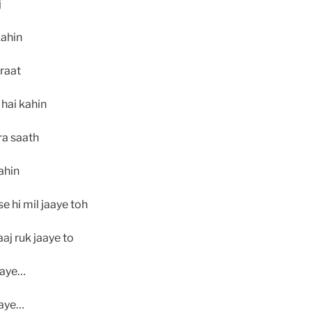
j
kahin
 raat
 hai kahin
ra saath
ahin
se hi mil jaaye toh
aj ruk jaaye to
jaye…
jaye…