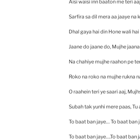
Aisi waisi inn baaton me teri aa
Sarfira sa dil mera aa jaaye na 
Dhal gaya hai din Hone wali hai
Jaane do jaane do, Mujhe jaana
Na chahiye mujhe raahon pe te
Roko na roko na mujhe rukna n
O raahein teri ye saari aaj, Mujh
Subah tak yunhi mere paas, Tu a
To baat ban jaye… To baat ban 
To baat ban jaye….To baat ban 