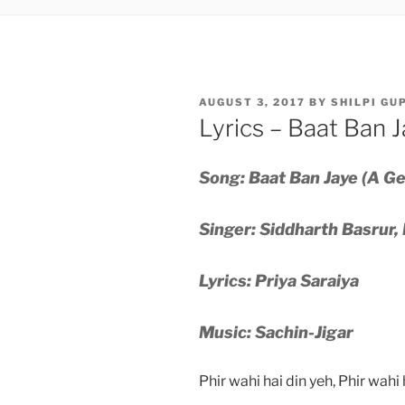
POSTED
AUGUST 3, 2017
BY
SHILPI GU
ON
Lyrics – Baat Ban 
Song: Baat Ban Jaye (A G
Singer: Siddharth Basrur, 
Lyrics: Priya Saraiya
Music: Sachin-Jigar
Phir wahi hai din yeh, Phir wah