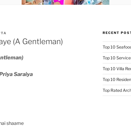
RECENT POS
PTA
Jaye (A Gentleman)
Top 10 Seafood
entleman)
Top 10 Service
Top 10 Villa R
Priya Saraiya
Top 10 Resident
Top Rated Arc
i hai shaame