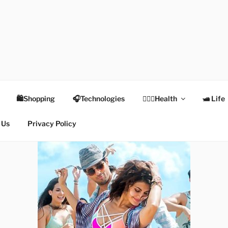
TEX
Health
🛍Shopping
🎧Technologies
👩🏻‍⚕️Health
🛥 Life
 Us
Privacy Policy