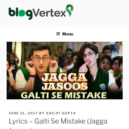
Skip
to
content
BLOG VERTEX
Life|Fashion|Bollywood|Food|Health
Menu
POSTED
JUNE 21, 2017
BY
SHILPI GUPTA
ON
Lyrics – Galti Se Mistake (Jagga