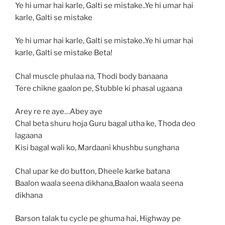
Ye hi umar hai karle, Galti se mistake..Ye hi umar hai
karle, Galti se mistake
Ye hi umar hai karle, Galti se mistake..Ye hi umar hai
karle, Galti se mistake Beta!
Chal muscle phulaa na, Thodi body banaana
Tere chikne gaalon pe, Stubble ki phasal ugaana
Arey re re aye…Abey aye
Chal beta shuru hoja Guru bagal utha ke, Thoda deo
lagaana
Kisi bagal wali ko, Mardaani khushbu sunghana
Chal upar ke do button, Dheele karke batana
Baalon waala seena dikhana,Baalon waala seena
dikhana
Barson talak tu cycle pe ghuma hai, Highway pe