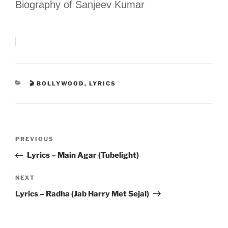
Biography of Sanjeev Kumar
CATEGORIES
🎬 BOLLYWOOD
,
LYRICS
Post
Previous
PREVIOUS
navigation
Post
Lyrics – Main Agar (Tubelight)
Next
NEXT
Post
Lyrics – Radha (Jab Harry Met Sejal)