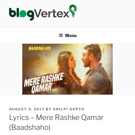
Skip
to
content
BLOG VERTEX
Life|Fashion|Bollywood|Food|Health
Menu
POSTED
AUGUST 3, 2017
BY
SHILPI GUPTA
ON
Lyrics – Mere Rashke Qamar
(Baadshaho)