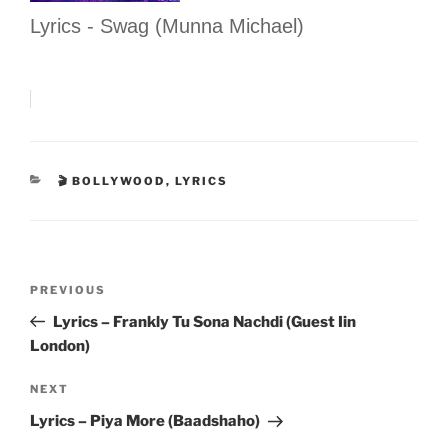
Lyrics - Swag (Munna Michael)
CATEGORIES
🎬 BOLLYWOOD
,
LYRICS
Post
Previous
PREVIOUS
navigation
Post
Lyrics – Frankly Tu Sona Nachdi (Guest Iin
London)
Next
NEXT
Post
Lyrics – Piya More (Baadshaho)