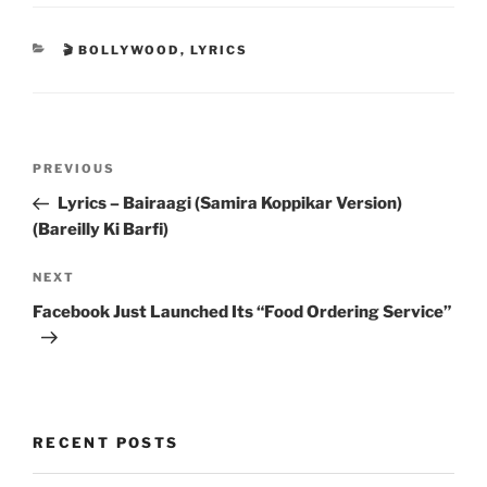
CATEGORIES
🎬 BOLLYWOOD
,
LYRICS
Post
Previous
PREVIOUS
navigation
Post
Lyrics – Bairaagi (Samira Koppikar Version)
(Bareilly Ki Barfi)
Next
NEXT
Post
Facebook Just Launched Its “Food Ordering Service”
RECENT POSTS