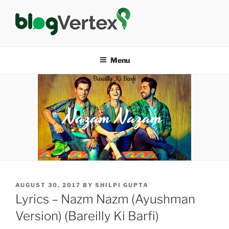
Skip
to
content
BLOG VERTEX
Life|Fashion|Bollywood|Food|Health
Menu
POSTED
AUGUST 30, 2017
BY
SHILPI GUPTA
ON
Lyrics – Nazm Nazm (Ayushman
Version) (Bareilly Ki Barfi)