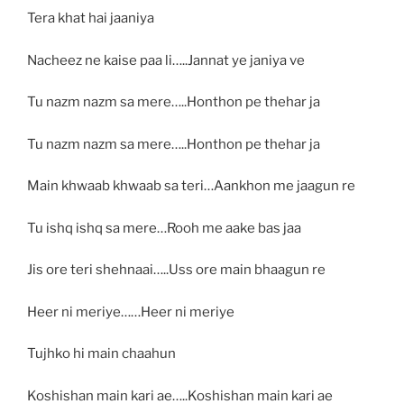
Tera khat hai jaaniya
Nacheez ne kaise paa li…..Jannat ye janiya ve
Tu nazm nazm sa mere…..Honthon pe thehar ja
Tu nazm nazm sa mere…..Honthon pe thehar ja
Main khwaab khwaab sa teri…Aankhon me jaagun re
Tu ishq ishq sa mere…Rooh me aake bas jaa
Jis ore teri shehnaai…..Uss ore main bhaagun re
Heer ni meriye……Heer ni meriye
Tujhko hi main chaahun
Koshishan main kari ae…..Koshishan main kari ae