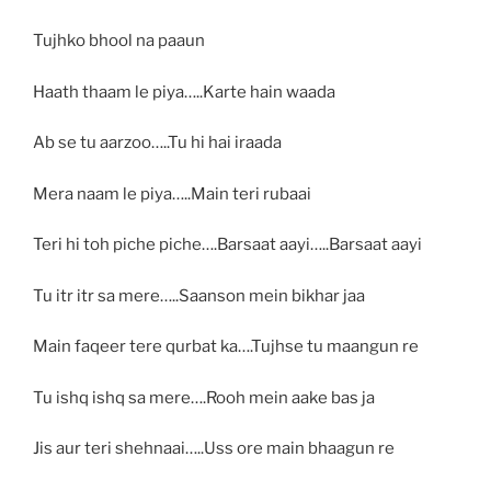
Tujhko bhool na paaun
Haath thaam le piya…..Karte hain waada
Ab se tu aarzoo…..Tu hi hai iraada
Mera naam le piya…..Main teri rubaai
Teri hi toh piche piche….Barsaat aayi…..Barsaat aayi
Tu itr itr sa mere…..Saanson mein bikhar jaa
Main faqeer tere qurbat ka….Tujhse tu maangun re
Tu ishq ishq sa mere….Rooh mein aake bas ja
Jis aur teri shehnaai…..Uss ore main bhaagun re