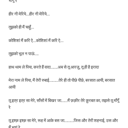
भागूं रे
हीर नी मेरिये…हीर नी मेरिये…
तुझको ही मैं चाहूँ…
कोशिशां मैं करि ऐ…कोशिशां मैं करि ऐ…
तुझको भूल न पाऊं….
हाथ थाम ले पिया, करते हैं वादा…….अब से तू आरज़ू, तू ही है इरादा
मेरा नाम ले पिया, मैं तेरी रुबाई………तेरे ही तो पीछे पीछे, बरसात आयी, बरसात
आयी
तू इत्र इत्र सा मेरे, साँसों में बिखर जा……मैं फ़क़ीर तेरे क़ुरबत का, तझसे तू माँगूँ
रे
तू इश्क़ इश्क़ सा मेरे, रूह में आके बस जा………जिस और तेरी शहनाई, उस और
मैं भागूं रे