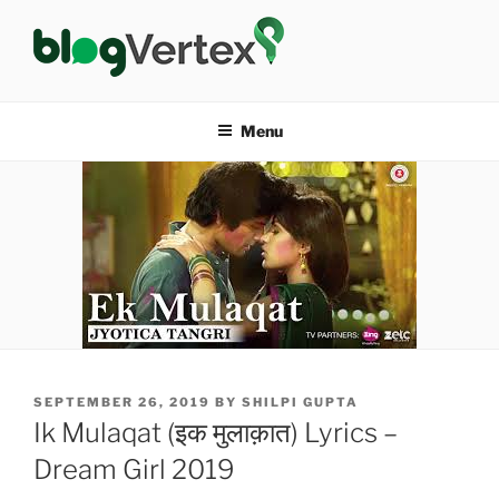
Skip
to
content
BLOG VERTEX
Life|Fashion|Bollywood|Food|Health
Menu
POSTED
SEPTEMBER 26, 2019
BY
SHILPI GUPTA
ON
Ik Mulaqat (इक मुलाक़ात) Lyrics –
Dream Girl 2019