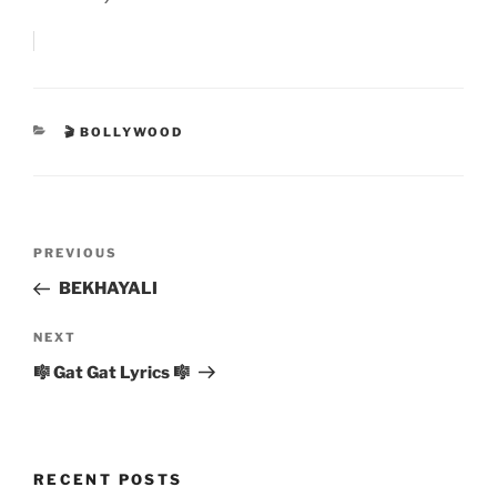
CATEGORIES
🎬 BOLLYWOOD
Post
Previous
PREVIOUS
navigation
Post
BEKHAYALI
Next
NEXT
Post
🎼 Gat Gat Lyrics 🎼
RECENT POSTS