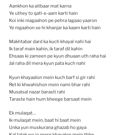
Aankhon ka aitbaar mat karna
Ye uthey to qatl-e-aam karti hain
Koi inki niagaahon pe pehra lagaao yaaron
Ye nigaahon se hi khanjar ka kaam karti hain
Makhtabar dard ka kuch khayal nahi hai
Ik taraf main kahin, ik taraf dil kahin
Ehsaas ki zameen pe kyun dhuaan uth raha hai
Jal raha dil mera kyun pata kuch nahi
Kyun khayaalon mein kuch barf si gir rahi
Ret ki khwahishon mein nami bhar rahi
Musalsal nazar barasti rahi
Taraste hain hum bheege barsaat mein
Ek mulaqat…
Ik mulaqat mein, baat hi baat mein
Unka yun muskurana ghazab ho gaya
Kal talak wo jo mere khayalon mein thhe