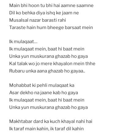
Main bhi hoon tu bhi hai aamne saamne
Dil ko behka diya ishq ke jaam ne
Musalsal nazar barasti rahi
Taraste hain hum bheege barsaat mein
Ik mulaqaat…
Ik mulaqaat mein, baat hi baat mein
Unka yun muskurana ghazab ho gaya
Kal talak wo jo mere khayalon mein thhe
Rubaru unka aana ghazab ho gayaa..
Mohabbat ki pehli mulaqaat ka
Asar dekho na jaane kab ho gaya
Ik mulaqaat mein, baat hi baat mein
Unka yun muskurana ghazab ho gaya
Makhtabar dard ka kuch khayal nahi hai
Ik taraf main kahin, ik taraf dil kahin