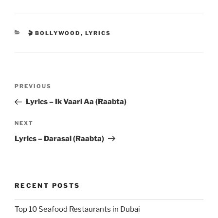
CATEGORIES
🎬 BOLLYWOOD
,
LYRICS
Post
Previous
PREVIOUS
navigation
Post
Lyrics – Ik Vaari Aa (Raabta)
Next
NEXT
Post
Lyrics – Darasal (Raabta)
RECENT POSTS
Top 10 Seafood Restaurants in Dubai