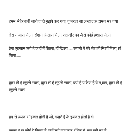
हमम. मेहेरबानी जाते जाते मुझपे कर गया, गुज़रता सा लम्हा एक दामन भर गया
तेरा नज़ारा मिला, रोशन सितारा मिला, तक़दीर का जैसे कोई इशारा मिला
तेरा एहसान लगे है जहाँ में खिला, हाँ खिला….. सपनो में मेरे तेरा ही निशाँ मिला, हाँ
मिला…..
कुछ तो है तुझसे राब्ता, कुछ तो है तुझसे राब्ता, क्यों है ये कैसे है ये तू बता, कुछ तो है
तुझसे राब्ता
हद से ज़्यादा मोहब्बत होती है जो, कहते है के इबादत होती है वो
क़ुसूर है या कोई ये फितूर है, क्यों लगे सब कुछ अँधेरा है, बस यही नूर है