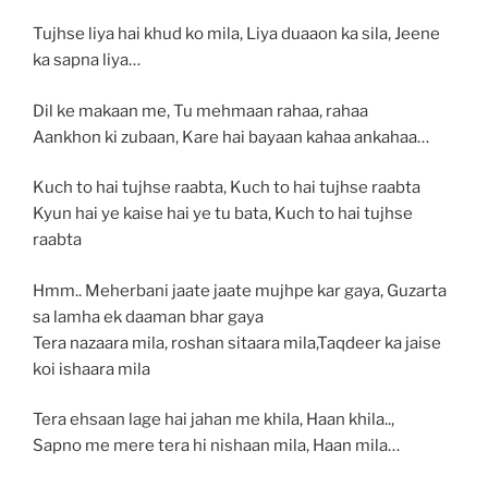
Tujhse liya hai khud ko mila, Liya duaaon ka sila, Jeene
ka sapna liya…
Dil ke makaan me, Tu mehmaan rahaa, rahaa
Aankhon ki zubaan, Kare hai bayaan kahaa ankahaa…
Kuch to hai tujhse raabta, Kuch to hai tujhse raabta
Kyun hai ye kaise hai ye tu bata, Kuch to hai tujhse
raabta
Hmm.. Meherbani jaate jaate mujhpe kar gaya, Guzarta
sa lamha ek daaman bhar gaya
Tera nazaara mila, roshan sitaara mila,Taqdeer ka jaise
koi ishaara mila
Tera ehsaan lage hai jahan me khila, Haan khila..,
Sapno me mere tera hi nishaan mila, Haan mila…