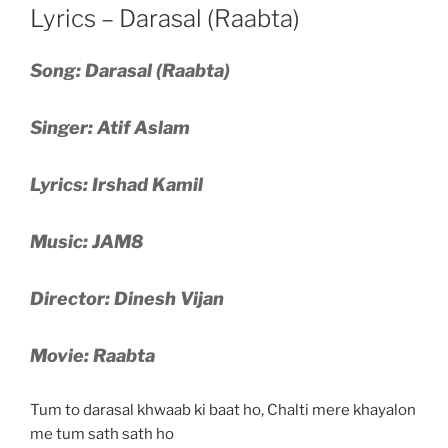
ON
Lyrics – Darasal (Raabta)
Song: Darasal (Raabta)
Singer: Atif Aslam
Lyrics: Irshad Kamil
Music: JAM8
Director: Dinesh Vijan
Movie: Raabta
Tum to darasal khwaab ki baat ho, Chalti mere khayalon
me tum sath sath ho