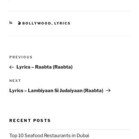
CATEGORIES
🎬 BOLLYWOOD
,
LYRICS
Post
Previous
PREVIOUS
navigation
Post
Lyrics – Raabta (Raabta)
Next
NEXT
Post
Lyrics – Lambiyaan Si Judaiyaan (Raabta)
RECENT POSTS
Top 10 Seafood Restaurants in Dubai