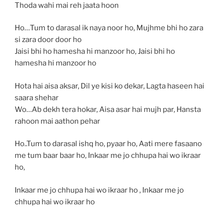
Thoda wahi mai reh jaata hoon
Ho…Tum to darasal ik naya noor ho, Mujhme bhi ho zara
si zara door door ho
Jaisi bhi ho hamesha hi manzoor ho, Jaisi bhi ho
hamesha hi manzoor ho
Hota hai aisa aksar, Dil ye kisi ko dekar, Lagta haseen hai
saara shehar
Wo…Ab dekh tera hokar, Aisa asar hai mujh par, Hansta
rahoon mai aathon pehar
Ho..Tum to darasal ishq ho, pyaar ho, Aati mere fasaano
me tum baar baar ho, Inkaar me jo chhupa hai wo ikraar
ho,
Inkaar me jo chhupa hai wo ikraar ho , Inkaar me jo
chhupa hai wo ikraar ho