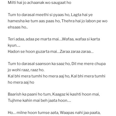
Milti hai jo achaanak wo saugaat ho
Tum to darasal meethi si pyaas ho, Lagta hai ye
hamesha ke tum aas paas ho, Thehra hai jo labon pe wo
ehsaas ho..
Teri adaa, adaa pe marta mai….Wafaa, wafaa si karta
kyun….
Hadon se hoon guzarta mai…Zaraa zaraa zaraa…
Tum to darasal saanson ka saaz ho, Dil me mere chupa
jo wohi raaz, raaz ho.
Kal bhi mera tumhi ho mera aaj ho, Kal bhi mera tumhi
ho mera aaj ho
Baarish ka paani ho tum, Kaagaz ki kashti hoon mai,
Tujhme kahin mai beh jaata hoon….
Ho… milne hoon tumse aata, Waapas nahi jaa paata,