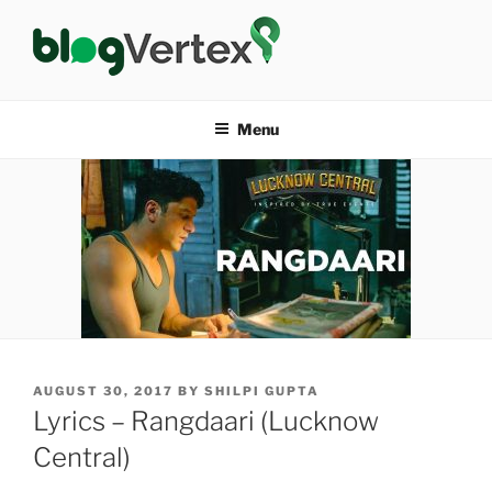
Skip
to
content
BLOG VERTEX
Life|Fashion|Bollywood|Food|Health
Menu
POSTED
AUGUST 30, 2017
BY
SHILPI GUPTA
ON
Lyrics – Rangdaari (Lucknow
Central)