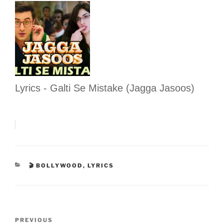
Lyrics - Galti Se Mistake (Jagga Jasoos)
CATEGORIES
🎬 BOLLYWOOD
,
LYRICS
Post
Previous
PREVIOUS