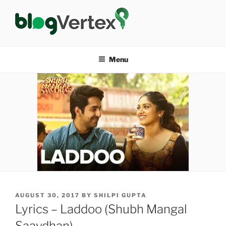
Skip
to
content
BLOG VERTEX
Life|Fashion|Bollywood|Food|Health
Menu
POSTED
AUGUST 30, 2017
BY
SHILPI GUPTA
ON
Lyrics – Laddoo (Shubh Mangal
Saavdhan)