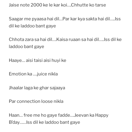
Jaise note 2000 ke le kar koi….Chhutte ko tarse
Saagar me pyaasa hai dil…Par kar kya sakta hai dil…..Iss
dil ke laddoo bant gaye
Chhota zara sa hai dil….Kaisa ruaan sa hai dil…..Iss dil ke
laddoo bant gaye
Haaye… aisi taisi aisi huyi ke
Emotion ka ….juice nikla
Jhaalar laga ke ghar sajaaya
Par connection loose nikla
Haan… free me ho gaye fadde….Jeevan ka Happy
B’day……Iss dil ke laddoo bant gaye