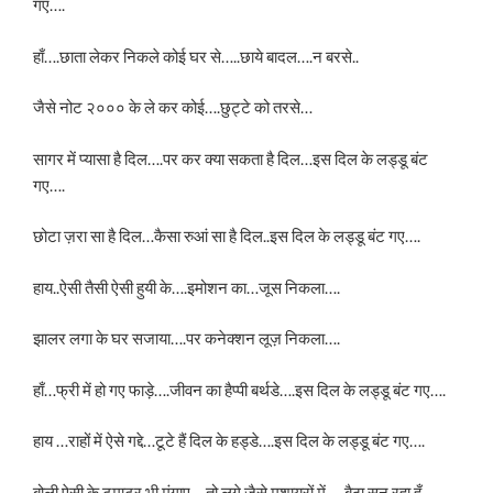
गए….
हाँ….छाता लेकर निकले कोई घर से…..छाये बादल….न बरसे..
जैसे नोट २००० के ले कर कोई….छुट्टे को तरसे…
सागर में प्यासा है दिल….पर कर क्या सकता है दिल…इस दिल के लड्डू बंट
गए….
छोटा ज़रा सा है दिल…कैसा रुआं सा है दिल..इस दिल के लड्डू बंट गए….
हाय..ऐसी तैसी ऐसी हुयी के….इमोशन का…जूस निकला….
झालर लगा के घर सजाया….पर कनेक्शन लूज़ निकला….
हाँ…फ्री में हो गए फाड़े….जीवन का हैप्पी बर्थडे….इस दिल के लड्डू बंट गए….
हाय …राहों में ऐसे गद्दे…टूटे हैं दिल के हड्डे….इस दिल के लड्डू बंट गए….
बोली ऐसी के टमाटर भी मंगाए….तो लगे जैसे मुशायरों में…..बैठा सुन रहा हूँ