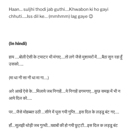
Haan… suljhi thodi jab guthi….Khwabon ki ho gayi
chhuti…..Iss dil ke… (mmhmm) lag gaye 😉
(In hindi)
हाय ….बोली ऐसी के टमाटर भी मंगाए….तो लगे जैसे मुशायरों में…..बैठा सुन रहा हूँ
उसको…..
(मा धा नी सा नी धा मा गा….)
अरे आखें ऐसे के….मिलाये जब निगाहें….ये निगाहें डगमगाए…कुछ समझ में भी न
आये दिल को…..
पर…जैसे मोहब्बत उठी …सीने में घुस गयी गुप्ति….इस दिल के लड्डू बंट गए….
हाँ…सुलझी थोड़ी जब गुत्थी…ख्वाबों की हो गयी छुट्टी…इस दिल क लड्डू बंट