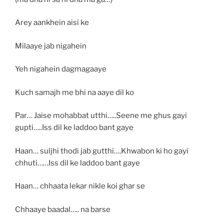
Arey aankhein aisi ke
Milaaye jab nigahein
Yeh nigahein dagmagaaye
Kuch samajh me bhi na aaye dil ko
Par… Jaise mohabbat utthi…..Seene me ghus gayi
gupti…..Iss dil ke laddoo bant gaye
Haan… suljhi thodi jab gutthi….Khwabon ki ho gayi
chhuti……Iss dil ke laddoo bant gaye
Haan… chhaata lekar nikle koi ghar se
Chhaaye baadal….. na barse