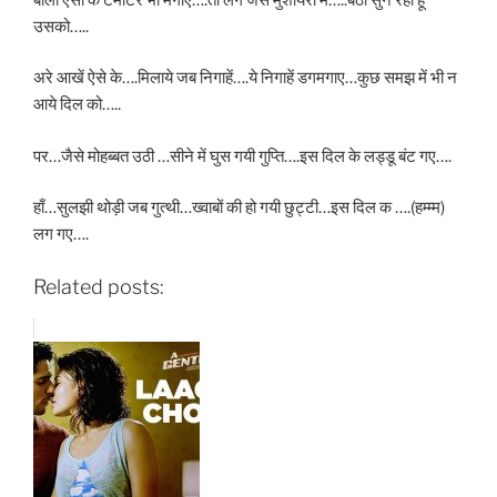
उसको…..
अरे आखें ऐसे के….मिलाये जब निगाहें….ये निगाहें डगमगाए…कुछ समझ में भी न
आये दिल को…..
पर…जैसे मोहब्बत उठी …सीने में घुस गयी गुप्ति….इस दिल के लड्डू बंट गए….
हाँ…सुलझी थोड़ी जब गुत्थी…ख्वाबों की हो गयी छुट्टी…इस दिल क ….(हम्म्म)
लग गए….
Related posts: