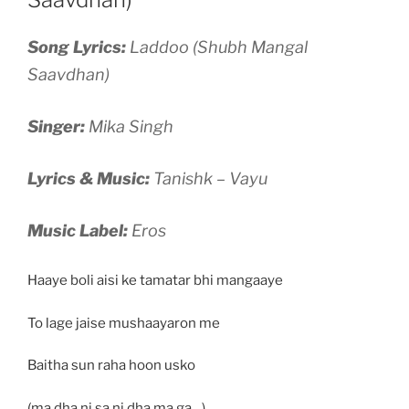
Song Lyrics:
Laddoo (Shubh Mangal
Saavdhan)
Singer:
Mika Singh
Lyrics & Music:
Tanishk – Vayu
Music Label:
Eros
Haaye boli aisi ke tamatar bhi mangaaye
To lage jaise mushaayaron me
Baitha sun raha hoon usko
(ma dha ni sa ni dha ma ga…)