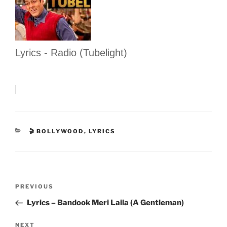
Lyrics - Radio (Tubelight)
CATEGORIES
🎬 BOLLYWOOD
,
LYRICS
Post
Previous
PREVIOUS
navigation
Post
Lyrics – Bandook Meri Laila (A Gentleman)
Next
NEXT