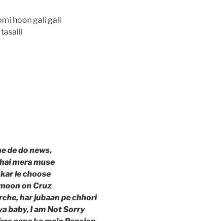
i hoon gali gali
 tasalli
e de do news,
 hai mera muse
i kar le choose
ymoon on Cruz
rche, har jubaan pe chhori
a baby, I am Not Sorry