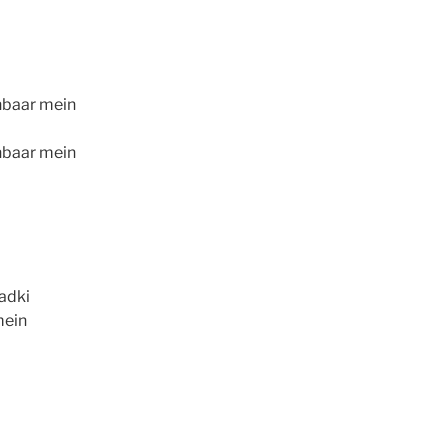
hbaar mein
hbaar mein
ladki
mein