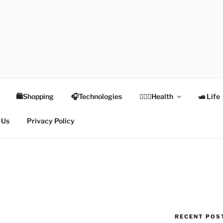
TEX
Health
🛍Shopping
🎧Technologies
👩🏻‍⚕️Health
🛥 Life
 Us
Privacy Policy
RECENT POS