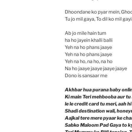
Dhoondane ko pyar mein, Ghoom
Tu jo mil gaya, To dil ko mil gayi
Ab jo mile hain tum
ha ho jayein khalli balli
Yeh na ho phans jaaye
Yeh na ho phans jaaye
Yeh na ho, na ho, na ho
Na ho jaaye jaaye jaaye jaaye
Dono is sansaar me
Akhbar hua purana baby onlin
Ki main Teri mehbooba aur tu
le le credit card tu meri, aah h
Shadi destination wali, hone
Aajkal tere mere pyaar ke cha
Sabko Maloom Pad Gaya to ky