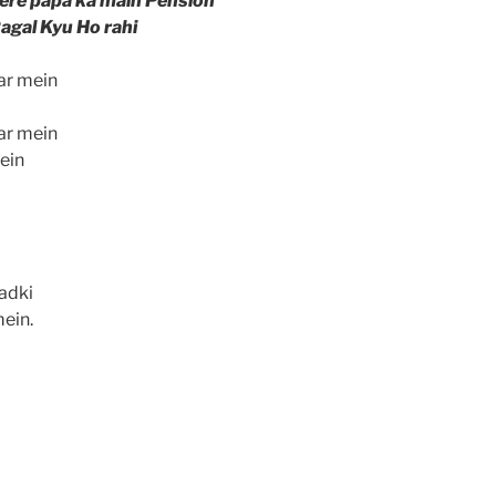
ere papa ka main Pension
Pagal Kyu Ho rahi
ar mein
ar mein
ein
ladki
ein.