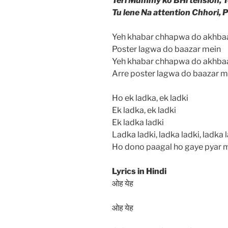
Teri Mummy ko BHi tension, T
Tu lene Na attention Chhori, 
Yeh khabar chhapwa do akhba
Poster lagwa do baazar mein
Yeh khabar chhapwa do akhba
Arre poster lagwa do baazar m
Ho ek ladka, ek ladki
Ek ladka, ek ladki
Ek ladka ladki
Ladka ladki, ladka ladki, ladka 
Ho dono paagal ho gaye pyar m
Lyrics in Hindi
ओह येह
ओह येह